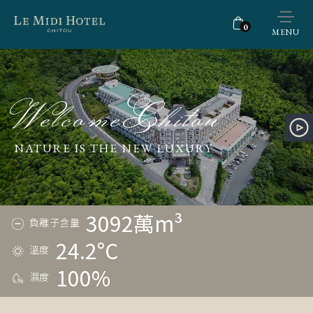
0
MENU
WelcomeChitou
NATURE IS THE NEW LUXURY
3092萬m³
負離子含量
24.2°C
溫度
100%
濕度