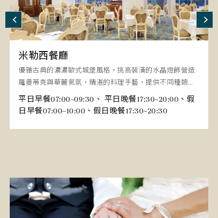
米勒西餐廳
大廳酒吧
浪漫燭光音樂饗宴
清苑廳
康熙、雍正、乾隆廳
嘉慶廳
浪漫唯美的舒適環境、燭光飄逸的氣氛圍繞、專屬VIP景觀
用餐空間、專屬人員貼身服務、浪漫鮮花及綢緞精心佈...
營業時間 17:00~20:00