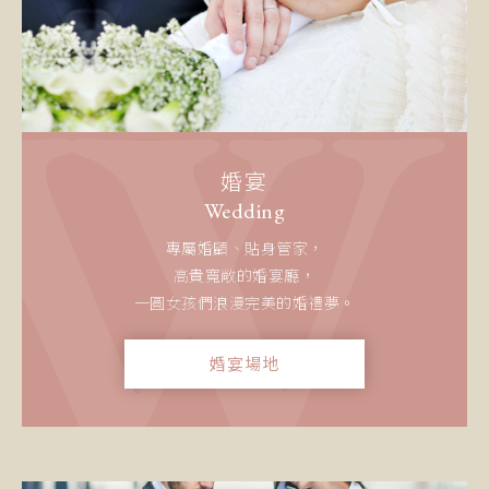
婚宴
Wedding
專屬婚顧、貼身管家，
高貴寬敞的婚宴廳，
一圓女孩們浪漫完美的婚禮夢。
婚宴場地