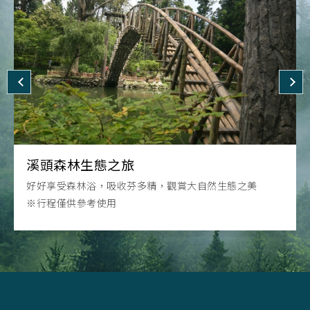
沐浴在森林之中
武岫秘境探索
溪頭森林生態之旅
松瀧岩瀑布秘境探索
探索武岫茶園、銀杏林
好好享受森林浴，吸收芬多精，觀賞大自然生態之美
※行程僅供參考使用
※行程僅供參考使用
※行程僅供參考使用