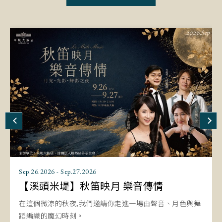
Jul.01.2026 - Aug.31.2026
Aug.07.2026 - Aug.16.2026
Oct.01.2026 - Mar.31.2027
Sep.26.2026 - Sep.27.2026
Aug.22.2026 - Aug.22.2026
Jun.05.2026 - Dec.31.2026
Jan.01.2026 - Dec.31.2026
Mar.01.2026 - Dec.31.2026
【溪頭米堤】2026森夏幻境
【溪頭米堤】山林兒童駐村計劃
【溪頭米堤】祥羊啟新程 尾牙春酒盛宴
【溪頭米堤】秋笛映月 樂音傳情
【溪頭米堤】溫柔的約定：聲音之中
【溪頭米堤】2026幸福來烤茶
【溪頭米堤】2026 山林漫旅（3-12月）
【溪頭米堤&享沐時光莊園渡假酒店】雙城漫旅.森泉假期
在神秘的森林深處與魔法城堡中相遇，探索一段屬於親子
古典美學與永續自然的交響實驗
與夥伴共聚美好時刻 開創豐收新程
在這個微涼的秋夜,我們邀請你走進一場由聲音、月色與舞
在這個夏夜,以音樂再次相聚
烤出一室茶香．溫一份心意
坐落於清涼芳香的山林，擁有天然的森林竹海
與自我的旅程
蹈編織的魔幻時刻。
旋律緩緩流動,故事悄悄展開;熟悉的歌聲、温暖的相聚,
山林漫旅 一泊一食 NT5,099 元起