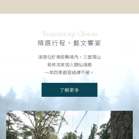
Treasure up
Chitou
精選行程，藝文饗宴
溪頭位於南投縣境內，三面環山
氣候涼爽如人間仙境般
一年四季遊客絡繹不絕。
了解更多