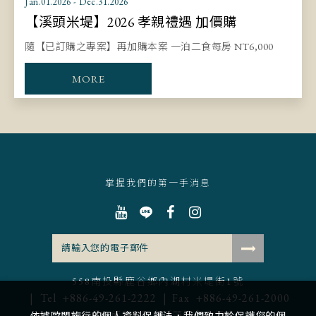
Jan.01.2026 - Dec.31.2026
【溪頭米堤】2026 孝親禮遇 加價購
隨【已訂購之專案】再加購本案 一泊二食每房 NT6,000
MORE
掌握我們的第一手消息
558南投縣鹿谷鄉內湖村米堤街1號
Tel
+886-49-261-2222
Fax
+886-49-261-2000
|
|
米堤大飯店集團
溪頭館
中壢館