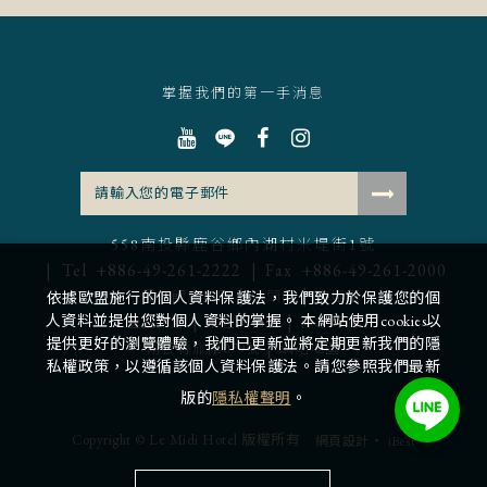
掌握我們的第一手消息
558南投縣鹿谷鄉內湖村米堤街1號
Tel
+886-49-261-2222
Fax
+886-49-261-2000
|
|
米堤大飯店集團
溪頭館
中壢館
依據歐盟施行的個人資料保護法，我們致力於保護您的個
|
|
人資料並提供您對個人資料的掌握。 本網站使用cookies以
豐益米廠
平旺假日表
徵才專區
提供更好的瀏覽體驗，我們已更新並將定期更新我們的隱
|
南投縣旅館079號
網站地圖
私權政策，以遵循該個人資料保護法。請您參照我們最新
版的
隱私權聲明
。
Copyright © Le Midi Hotel 版權所有
‧
網頁設計
iBest