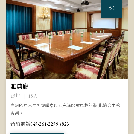
B1
雅典廳
19坪
18人
高級的原木長型會議桌以及充滿歐式風格的裝潢,適合主管
會議。
預約電話
049-261-2299 #823