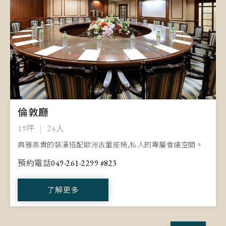
倫敦廳
19坪
24人
典雅高貴的裝潢搭配歐洲古董座椅,私人的專屬會議空間。
預約電話
049-261-2299 #823
了解更多