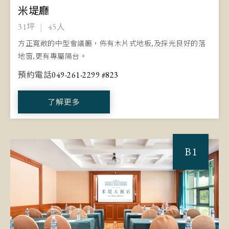
米堤廳
31坪
45人
方正寬敞的中型會議廳，佈有木片式地板,及採光良好的落
地窗,更有專屬陽台。
預約電話
049-261-2299 #823
了解更多
B1