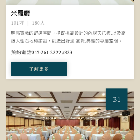
米羅廳
101坪
180人
明亮寬敞的舒適空間，搭配挑高設計的內崁天花板,以及高
級大理石地磚鋪設，創造出舒適,高貴,典雅的專屬空間。
預約電話
049-261-2299 #823
了解更多
B1