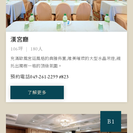
漢宮廳
106坪
180人
充滿歐風宮廷風格的典雅佈置,唯美璀璨的大型水晶吊燈,襯
托出獨樹一格的頂級氛圍。
預約電話
049-261-2299 #823
了解更多
B1