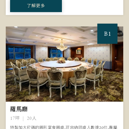
了解更多
B1
羅馬廳
17坪
20人
特製加大尺碼的圓形宴會圓桌,可容納同桌人數達20位,專屬