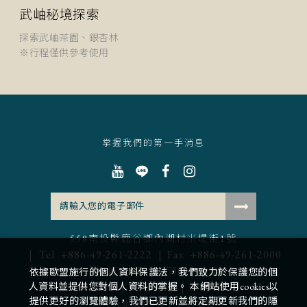
武岫秘境探索
探索武岫茶園、銀杏林
※行程僅供參考使用
掌握我們的第一手消息
558南投縣鹿谷鄉內湖村米堤街1號
Tel
+886-49-261-2222
Fax
+886-49-261-2000
|
|
米堤大飯店集團
溪頭館
中壢館
依據歐盟施行的個人資料保護法，我們致力於保護您的個
|
|
人資料並提供您對個人資料的掌握。 本網站使用cookies以
豐益米廠
平旺假日表
徵才專區
提供更好的瀏覽體驗，我們已更新並將定期更新我們的隱
|
南投縣旅館079號
網站地圖