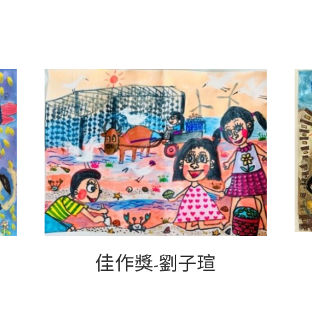
佳作
瑄
獎-劉子