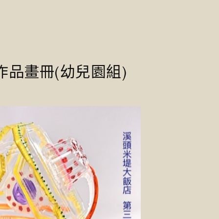
品畫冊(幼兒園組)