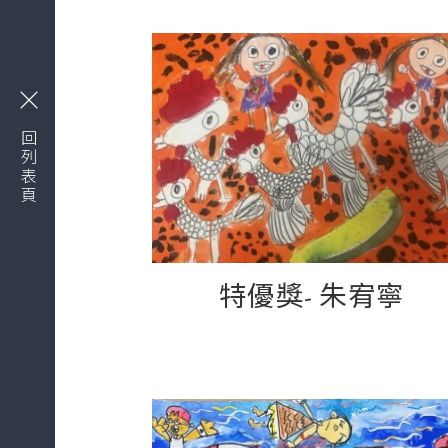
回列表頁
特優獎- 朱宥寧