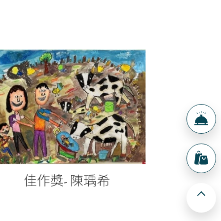
佳作獎- 陳瑀希