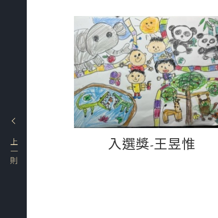
入選獎-王昱惟
上一則