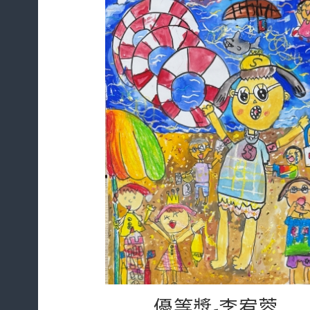
優等獎-李宥蓉