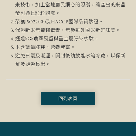
米技術，加上當地農民細心的照護，讓產出的米晶
瑩剔透且粒粒飽滿。
榮獲ISO22000及HACCP國際品質驗證。
保證新米無黃麴毒素，無參雜外國米新鮮味美。
通過SGS農藥殘留與重金屬汙染檢驗。
米含微量胚芽、營養豐富。
避免日曬及潮溼，開封後請放進冰箱冷藏，以保新
鮮及避免長蟲。
回列表頁