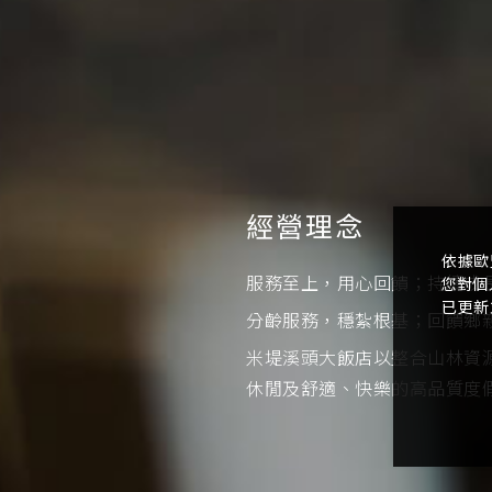
經營理念
依據歐
服務至上，用心回饋；持續成
您對個
已更新
分齡服務，穩紮根基；回饋鄉
米堤溪頭大飯店以整合山林資
休閒及舒適、快樂的高品質度