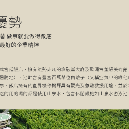
優勢
著 做事就要做得徹底
最好的企業精神
式宮廷飯店、擁有氣勢非凡的拿破崙大廳及歐洲古董級美術館
暑勝地）、池畔含有豐富百萬單位負離子（又稱空氣中的維他
事、飯店擁有的直昇機停機坪具有觀光及急難救援用途、並於201
吃的用的喝的都是使用山泉水，包含休閒設施如山泉水游泳池