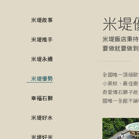
米堤
米堤故事
米堤飯店秉持
米堤推手
要做就要做到
米堤永續
全國唯一頂級歐
米堤優勢
小黑蚊、最佳避
奇愛情石獅子故
幸福石獅
國唯一全館不論
米堤好水
米堤好米