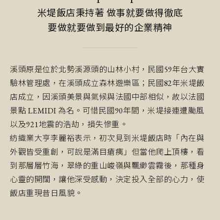
米堤飯店秉持著 做事就要做得徹底
要做就要做到最好的企業精神
溪頭原是位於北勢溪源頭的山林小村，民國59年台大實
驗林管理處，在溪頭成立森林遊樂區；民國82年米堤飯
店成立，因溪頭美景與氣候與法國中部相似，故以法國
景點 LEMIDI 為名。可惜民國90年間，米堤接連遭颱風
以及921地震的浩劫，損失慘重。
紡織業大亨李麗裕表示，初次見到米堤飯店時「內在與
外觀皆受重創，可說是滿目瘡痍」但當他爬上頂樓，看
到那層層竹海，翠綠的重山峻嶺與飄緲雲霧後，那種身
心靈的開闊，讓他深受感動，決定投入全部的心力，使
飯店重現昔日風貌。